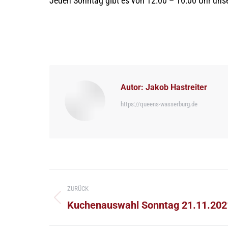
Jeden Sonntag gibt es von 12:00 – 16:00 Uhr un
Autor:
Jakob Hastreiter
https://queens-wasserburg.de
Kommentarnavigation
ZURÜCK
Vorheriger
Kuchenauswahl Sonntag 21.11.202
Beitrag: