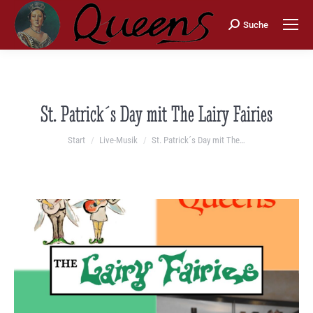
Search:
Suche
St. Patrick´s Day mit The Lairy Fairies
Sie befinden sich hier:
Start
Live-Musik
St. Patrick´s Day mit The…