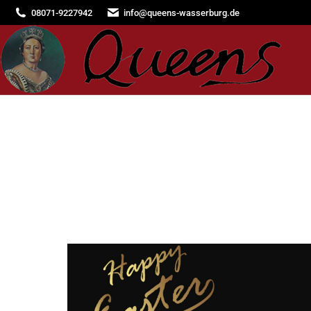
08071-9227942
info@queens-wasserburg.de