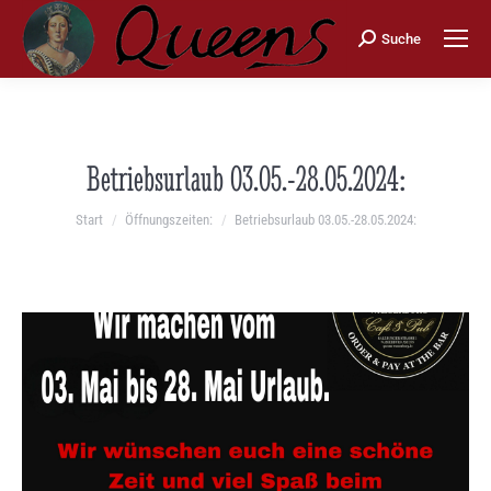
Search:
Suche
Betriebsurlaub 03.05.-28.05.2024:
Sie befinden sich hier:
Start
Öffnungszeiten:
Betriebsurlaub 03.05.-28.05.2024: