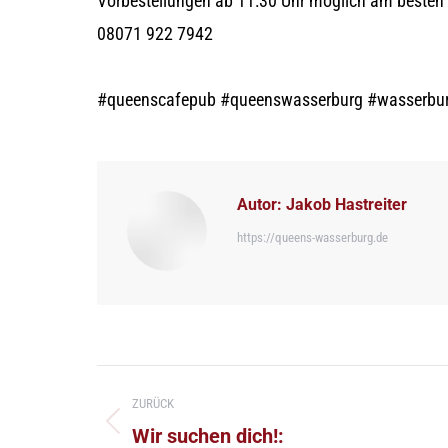
Vorbestellungen ab 11:30 Uhr möglich am besten 
08071 922 7942
#queenscafepub #queenswasserburg #wasserbu
Autor:
Jakob Hastreiter
https://queens-wasserburg.de
Kommentarnavigation
ZURÜCK
Vorheriger
Wir suchen dich!: