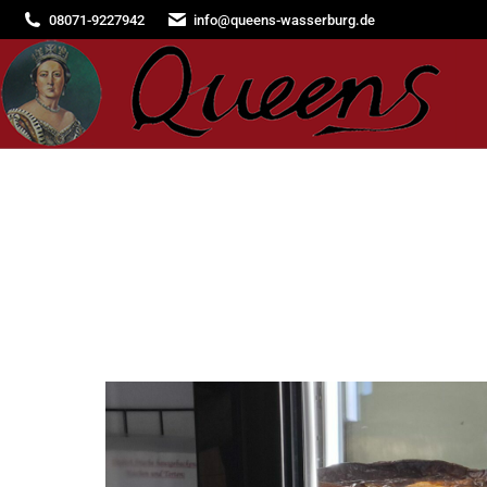
08071-9227942
info@queens-wasserburg.de