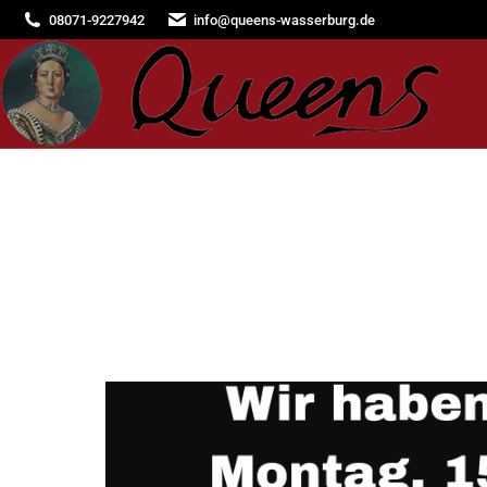
08071-9227942
info@queens-wasserburg.de