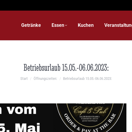
Getränke
Essen
Kuchen
Veranstaltunge
Getränke
Essen
Kuchen
Veranstaltu
Betriebsurlaub 15.05.-06.06.2023:
Sie befinden sich hier:
Start
Öffnungszeiten:
Betriebsurlaub 15.05.-06.06.2023: