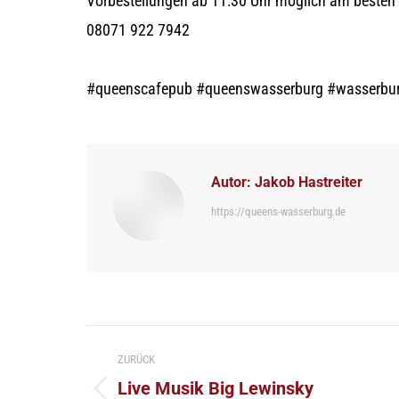
Vorbestellungen ab 11:30 Uhr möglich am besten 
08071 922 7942
#queenscafepub #queenswasserburg #wasserbu
Autor:
Jakob Hastreiter
https://queens-wasserburg.de
Kommentarnavigation
ZURÜCK
Live Musik Big Lewinsky
Vorheriger