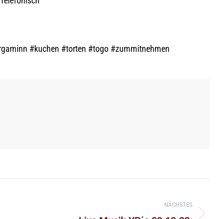
Telefonisch
rgaminn #kuchen #torten #togo #zummitnehmen
NÄCHSTES
Nächster