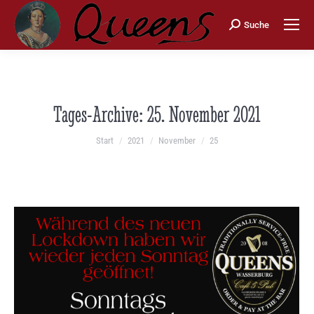
Search:
Suche
Tages-Archive:
25. November 2021
Sie befinden sich hier:
Start
2021
November
25